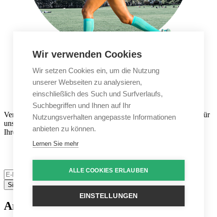
Wir verwenden Cookies
Wir setzen Cookies ein, um die Nutzung
unserer Webseiten zu analysieren,
Warten Sie! Bevor Sie gehen…
einschließlich des Such und Surfverlaufs,
Suchbegriffen und Ihnen auf Ihr
Verpassen Sie keine exklusiven Angebote! Melden Sie sich jetzt für
Nutzungsverhalten angepasste Informationen
unseren Newsletter an und erhalten Sie
sofort 10 % Rabatt
auf
anbieten zu können.
Ihre nächste Bestellung.
Lernen Sie mehr
Exklusive Rabatte
Als Erste/r über neue Kollektionen informiert sein
ALLE COOKIES ERLAUBEN
Sichere dir deinen Rabatt!
EINSTELLUNGEN
Anmeldung erfolgreich!